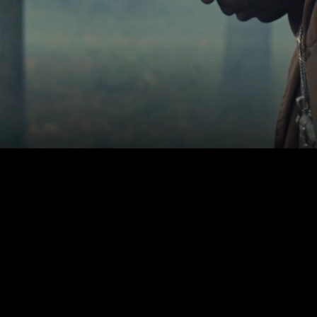
Non Gamstop Casino
Best Betting Sites
Casino Not On Gamstop
Non Gamstop Casino
Slots Not On Gamstop
Bitcoin Casinos
Meilleur Site Casino En Ligne Belgique
Meilleur Casino En Ligne Belgique
Meilleur Casino Belgique En Ligne
Non Aams Casino
Meilleur Casino En Ligne
ライブ カジノ
лучший сайт для ставок на спорт
バカラ オンラインカジノ
Scommesse Crypto
Casino Français Bonus Sans Dépôt
Migliore Casino Non Aams
Siti Scommesse Non Aams Sicuri
Meilleur Casino En Ligne France
Meilleurs Casino En Ligne
Nuovi Siti Scommesse Non Aams
Jouer Au Casino En Ligne
Nouveau Casino En Ligne