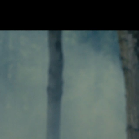
Non Gamstop Casinos
No